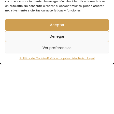
como el comportamiento de navegación o las identificaciones únicas
en este sitio. No consentir o retirar el consentimiento, puede afectar
negativamente a ciertas características y funciones.
CONTACTO
Aceptar
+34 689 382 954
Denegar
info@lag-protocolo.com
Avda. Montefaro, n º83
Ver preferencias
36500 Lalín – Pontevedra
Política de Cookies
Política de privacidad
Aviso Legal
LEGAL
Aviso Legal
Política de Privacidad
Política de Cookies